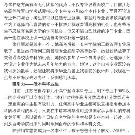
考试在这方面有着无可比拟的优势，不仅专业设置面较广，目前江苏
省高等教育自学考试囊括65个专科专业和65个本科专业，而且不论该
专业热门与否，考生都可以任选专业就读。有些对专业要求较高的考
生为了选择自己喜爱的专业不惜放弃就读普通高校的机会，也有些考
生不忍放弃名牌大学的学习机会，但又不满自己就读的冷门专业，因
而一边在学校上课一边读自考来弥补这一缺陷。
张佳丽就是其中一个，她高考后被一专科学院的工商管理专业录
取了，但当她打听到工商管理专业必须学高等数学，她就毅然放弃了
去普通高校读专科的机会。她报名参加了一个自考学院，还选择了艺
术设计专业作为她未来几年努力的方向。她说，这个自考专业既没有
我讨厌的数学，还能让我将来毕业后当上我喜爱的设计师，我现在一
点都不后悔没去读专科，反倒感到庆幸。
吸引力——做本科毕业生
目前，江苏省自考有几个高中起点本科专业，剩下专业中90%以
上的专业都可以专本连读。“本科”对很多高考分数离本科分数线还有
一定距离的学生很有吸引力。任何高中毕业生都可以直接报名参加本
科阶段课程的学习，只要在申请本科毕业时提供国家承认学历的专科
文凭即可，所以很多全日制自考学院的考生都是专科本科一起读，等
到从自考学院出来时同时拿到自考的专科和本科文凭。
陆雅娟立志要成为一名本科生，孩子爸爸十分了解女儿的脾气，