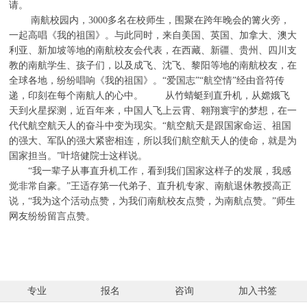
请。
南航校园内，3000多名在校师生，围聚在跨年晚会的篝火旁，
一起高唱《我的祖国》。与此同时，来自美国、英国、加拿大、澳大
利亚、新加坡等地的南航校友会代表，在西藏、新疆、贵州、四川支
教的南航学生、孩子们，以及成飞、沈飞、黎阳等地的南航校友，在
全球各地，纷纷唱响《我的祖国》。“爱国志”“航空情”经由音符传
递，印刻在每个南航人的心中。
从竹蜻蜓到直升机，从嫦娥飞
天到火星探测，近百年来，中国人飞上云霄、翱翔寰宇的梦想，在一
代代航空航天人的奋斗中变为现实。“航空航天是跟国家命运、祖国
的强大、军队的强大紧密相连，所以我们航空航天人的使命，就是为
国家担当。”叶培健院士这样说。
“我一辈子从事直升机工作，看到我们国家这样子的发展，我感
觉非常自豪。”王适存第一代弟子、直升机专家、南航退休教授高正
说，“我为这个活动点赞，为我们南航校友点赞，为南航点赞。”师生
网友纷纷留言点赞。
专业
报名
咨询
加入书签