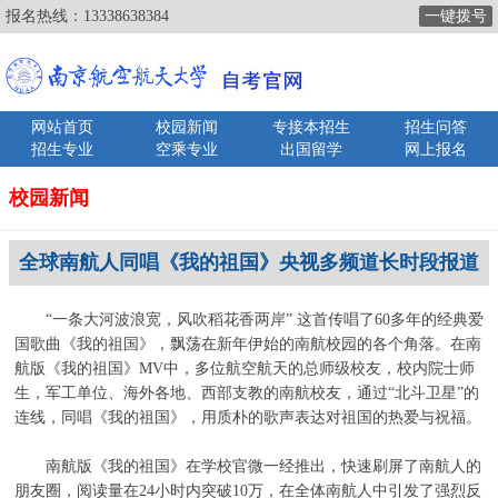
报名热线：
13338638384
一键拨号
网站首页
校园新闻
专接本招生
招生问答
招生专业
空乘专业
出国留学
网上报名
校园新闻
全球南航人同唱《我的祖国》央视多频道长时段报道
“一条大河波浪宽，风吹稻花香两岸” 这首传唱了60多年的经典爱
国歌曲《我的祖国》，飘荡在新年伊始的南航校园的各个角落。在南
航版《我的祖国》MV中，多位航空航天的总师级校友，校内院士师
生，军工单位、海外各地、西部支教的南航校友，通过“北斗卫星”的
连线，同唱《我的祖国》，用质朴的歌声表达对祖国的热爱与祝福。
南航版《我的祖国》在学校官微一经推出，快速刷屏了南航人的
朋友圈，阅读量在24小时内突破10万，在全体南航人中引发了强烈反