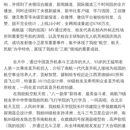
响，并得到了央视综合频道、新闻频道、国际频道三个时间段的全片
播放。同时还得到了央视新媒体、新华社客户端、学习强国、工信微
报、微言教育等央级官媒报道，在微博、微信平台被纷纷转发、点
赞。据不完全统计，上线24小时，全网阅读量超过6700万次。
南航版《我的祖国》MV通过师生、校友代表在校内外标志性场
所和重要型号前的演唱，以及学校自主研制的无人机亮相国庆阅兵
式、成功发射微小卫星等重要事件，集中体现了我校“航空、航天、
民航”办学特色，展现了我校在“三航”领域的重要成就。
在片中，通过中国直升机泰斗王适存的夫人、93岁的王韫明老
人第一次乘坐直升机切入，介绍了南航一代代直升机人接续为祖国的
航空事业培养人才、贡献智慧。摄制组专程赶赴江西景德镇602所和
昌飞公司，特邀直-10/19总设计师、80级校友吴希明和众多直升机场
所校友，一同在直10武装直升机前拍摄。
在我校航空航天馆，“八一勋章”获得者、最美奋斗者、南航79级
校友李中华带领我校民航/飞行学院的飞行学员，一同高唱。在北京
航天五院，人民科学家、我校航天学院院长叶培建院士带领嫦娥四号
探测器总设计师、我校88级校友孙泽洲，北斗三号卫星总设计师、南
航86级校友陈忠贵等南航校友，在嫦娥四号探测器模型前，高声歌唱
《我的祖国》，并通过北斗卫星，向全球南航校友发起了大合唱的邀