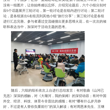
没有一组图片，让你始终难以忘怀。介绍完论题后，六个小组分别对
应6个话题展开三轮讨论，第一轮讨论是在组内进行讨论；第二轮讨
论，是各组派出6名组员到其他小组“旅行分享”；第三轮讨论是各组
进行汇总完善。参与者通过交流碰撞出更多思维火花，在一次次的倾
听和表达当中，加深对于活动主题的思考。
随后，六组的组长依次上台进行总结发言：有对歌曲《山河已
无恙》深深的感触，对《大堰河，我的保姆》的深切动容；有对中国
外交、经济、科技、体育今非昔比的感慨；有对“哪有什么岁月静
好，不过是有人替你负重前行”的深入解读；有对周恩来先生、王继