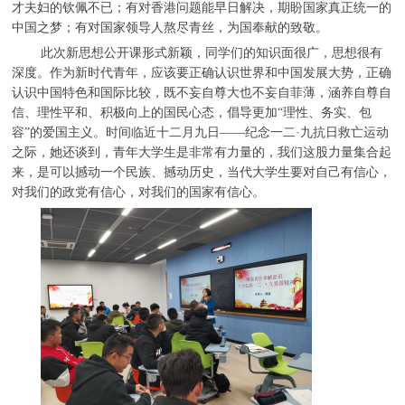
才夫妇的钦佩不已；有对香港问题能早日解决，期盼国家真正统一的
中国之梦；有对国家领导人熬尽青丝，为国奉献的致敬。
此次新思想公开课形式新颖，同学们的知识面很广，思想很有
深度。作为新时代青年，应该要正确认识世界和中国发展大势，正确
认识中国特色和国际比较，既不妄自尊大也不妄自菲薄，涵养自尊自
信、理性平和、积极向上的国民心态，倡导更加“理性、务实、包
容”的爱国主义。时间临近十二月九日——纪念一二·九抗日救亡运动
之际，她还谈到，青年大学生是非常有力量的，我们这股力量集合起
来，是可以撼动一个民族、撼动历史，当代大学生要对自己有信心，
对我们的政党有信心，对我们的国家有信心。